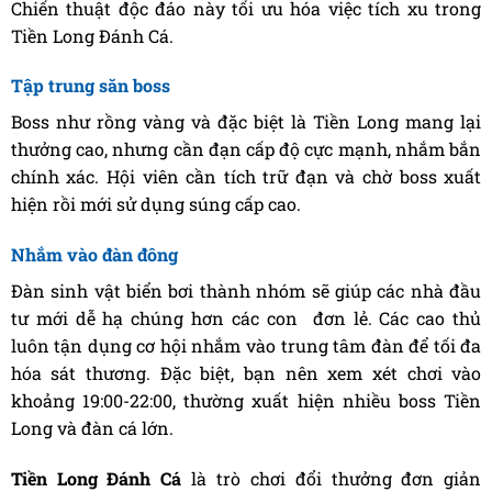
Chiến thuật độc đáo này tối ưu hóa việc tích xu trong
Tiền Long Đánh Cá.
Tập trung săn boss
Boss như rồng vàng và đặc biệt là Tiền Long mang lại
thưởng cao, nhưng cần đạn cấp độ cực mạnh, nhắm bắn
chính xác. Hội viên cần tích trữ đạn và chờ boss xuất
hiện rồi mới sử dụng súng cấp cao.
Nhắm vào đàn đông
Đàn sinh vật biển bơi thành nhóm sẽ giúp các nhà đầu
tư mới dễ hạ chúng hơn các con đơn lẻ. Các cao thủ
luôn tận dụng cơ hội nhắm vào trung tâm đàn để tối đa
hóa sát thương. Đặc biệt, bạn nên xem xét chơi vào
khoảng 19:00-22:00, thường xuất hiện nhiều boss Tiền
Long và đàn cá lớn.
Tiền Long Đánh Cá
là trò chơi đổi thưởng đơn giản