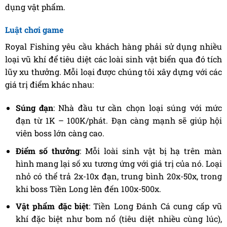
dụng vật phẩm.
Luật chơi game
Royal Fishing yêu cầu khách hàng phải sử dụng nhiều
loại vũ khí để tiêu diệt các loài sinh vật biển qua đó tích
lũy xu thưởng. Mỗi loại được chúng tôi xây dựng với các
giá trị điểm khác nhau:
Súng đạn
: Nhà đầu tư cần chọn loại súng với mức
đạn từ 1K – 100K/phát. Đạn càng mạnh sẽ giúp hội
viên boss lớn càng cao.
Điểm số thưởng
: Mỗi loài sinh vật bị hạ trên màn
hình mang lại số xu tương ứng với giá trị của nó. Loại
nhỏ có thể trả 2x-10x đạn, trung bình 20x-50x, trong
khi boss Tiền Long lên đến 100x-500x.
Vật phẩm đặc biệt
: Tiền Long Đánh Cá cung cấp vũ
khí đặc biệt như bom nổ (tiêu diệt nhiều cùng lúc),