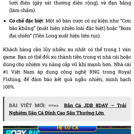
lưới điện (gây sát thương diện rộng), và đạn băng
(làm chậm).
Cơ chế đặc biệt
: Một số bàn cược có sự kiện như “Cơn
bão khủng” (xuất hiện nhiều loài đặc biệt) hoặc “Boss
đại chiến” (Tiền Long xuất hiện liên tục).
Khách hàng cần lũy nhiều xu nhất có thể trong 1 ván
game. Bạn có thể đổi xu thành tiền trong ví nhà cái hoặc
dùng chọ nhiệm vụ nâng cấp vũ khí mạnh hơn. Nhà cái
#1 Việt Nam áp dụng công nghệ RNG trong Royal
Fishing, để đảm bảo kết quả ngẫu nhiên, minh bạch
100%.
BÀI VIẾT MỚI: ==>>
Bắn Cá JDB 8DAY – Trải
Nghiệm Săn Cá Đỉnh Cao Săn Thưởng Lớn