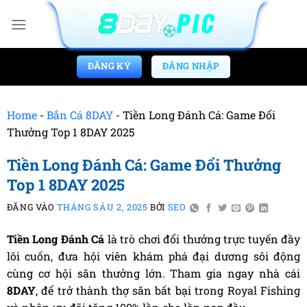
ĐĂNG KÝ
ĐĂNG NHẬP
Home
-
Bắn Cá 8DAY
-
Tiền Long Đánh Cá: Game Đổi
Thưởng Top 1 8DAY 2025
Tiền Long Đánh Cá: Game Đổi Thưởng
Top 1 8DAY 2025
ĐĂNG VÀO
THÁNG SÁU 2, 2025
BỞI
SEO
Tiền Long Đánh Cá
là trò chơi đổi thưởng trực tuyến đầy
lôi cuốn, đưa hội viên khám phá đại dương sôi động
cùng cơ hội săn thưởng lớn. Tham gia ngay nhà cái
8DAY
, để trở thành thợ săn bất bại trong Royal Fishing