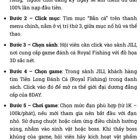
100% lần nạp đầu tiên.
Bước 2 – Click mục
: Tìm mục “Bắn cá” trên thanh
menu chính, nằm ở vị trí thứ 3, giữa mục nổ hũ và thể
thao.
Bước 3 – Chọn sảnh
: Hội viên cần click vào sảnh JILI,
nơi cung cấp game đánh cá Royal Fishing với đồ họa
3D sắc nét.
Bước 4 – Chọn game
: Trong sảnh JILI, khách hàng
tìm Tiền Long Đánh Cá (Royal Fishing) trong danh
sách. Click vào đó để mở ra thế giới đại dương đẳng
cấp của 8DAY.
Bước 5 – Chơi game
: Chọn mức đạn phù hợp (từ 1K –
100k/phát), nếu mới tham gia nên bắt đầu với đạn
nhỏ. Sử dụng chuột hoặc cảm ứng điều chỉnh hướng
súng, nhắm vào sinh vật hoặc boss. Khi thấy boss
khủng của game, hội viên hãy kích hoạt vật phẩm