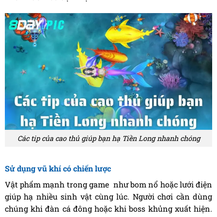
Các tip của cao thủ giúp bạn hạ Tiền Long nhanh chóng
Sử dụng vũ khí có chiến lược
Vật phẩm mạnh trong game như bom nổ hoặc lưới điện
giúp hạ nhiều sinh vật cùng lúc. Người chơi cần dùng
chúng khi đàn cá đông hoặc khi boss khủng xuất hiện.