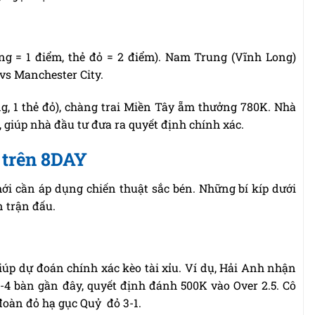
àng = 1 điểm, thẻ đỏ = 2 điểm). Nam Trung (Vĩnh Long)
vs Manchester City.
àng, 1 thẻ đỏ), chàng trai Miền Tây ẵm thưởng 780K. Nhà
e, giúp nhà đầu tư đưa ra quyết định chính xác.
a trên 8DAY
mới cần áp dụng chiến thuật sắc bén. Những bí kíp dưới
n trận đấu.
giúp dự đoán chính xác kèo tài xỉu. Ví dụ, Hải Anh nhận
-4 bàn gần đây, quyết định đánh 500K vào Over 2.5. Cô
oàn đỏ hạ gục Quỷ đỏ 3-1.