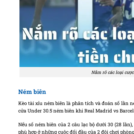
Nắm rõ các loại cược
Ném biên
Kèo tài xỉu ném biên là phân tích và đoán số lần 
cửa Under 30.5 ném biên khi Real Madrid vs Barce
Nếu số ném biên của 2 câu lạc bộ dưới 30 (28 lần)
phù hợp ở những cuộc đối đầu của 2 đội chơi phòng