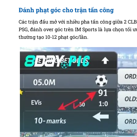
Đánh phạt góc cho trận tấn công
Các trận đấu mở với nhiều pha tấn công giữa 2 CL
PSG, đánh over góc trên IM Sports là lựa chọn tối
thường tạo 10-12 phạt góc/lần.