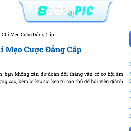
ủ Chỉ Mẹo Cược Đẳng Cấp
hỉ Mẹo Cược Đẳng Cấp
n, bạn không cần dự đoán đội thắng vẫn có cơ hội ẵm
ng cao, kèm bí kíp soi kèo từ cao thủ để hội viên giành