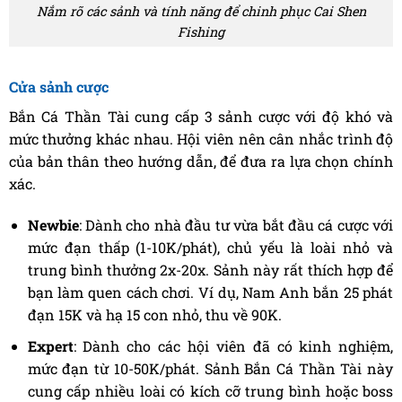
Nắm rõ các sảnh và tính năng để chinh phục Cai Shen
Fishing
Cửa sảnh cược
Bắn Cá Thần Tài cung cấp 3 sảnh cược với độ khó và
mức thưởng khác nhau. Hội viên nên cân nhắc trình độ
của bản thân theo hướng dẫn, để đưa ra lựa chọn chính
xác.
Newbie
: Dành cho nhà đầu tư vừa bắt đầu cá cược với
mức đạn thấp (1-10K/phát), chủ yếu là loài nhỏ và
trung bình thưởng 2x-20x. Sảnh này rất thích hợp để
bạn làm quen cách chơi. Ví dụ, Nam Anh bắn 25 phát
đạn 15K và hạ 15 con nhỏ, thu về 90K.
Expert
: Dành cho các hội viên đã có kinh nghiệm,
mức đạn từ 10-50K/phát. Sảnh Bắn Cá Thần Tài này
cung cấp nhiều loài có kích cỡ trung bình hoặc boss