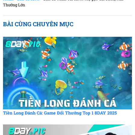
Thưởng Lớn
BÀI CÙNG CHUYÊN MỤC
Tiền Long Đánh Cá: Game Đổi Thưởng Top 1 8DAY 2025