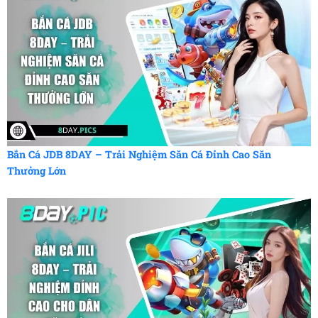
Bắn Cá JDB 8DAY – Trải Nghiệm Săn Cá Đỉnh Cao Săn
Thưởng Lớn