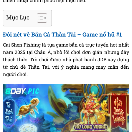
chiến thuật chinh phục mọi mục tiêu.
Mục Lục
Đôi nét về Bắn Cá Thần Tài – Game nổ hũ #1
Cai Shen Fishing là tựa game bắn cá trực tuyến hot nhất
năm 2025 tại Châu Á, nhờ lối chơi đơn giản nhưng đầy
thách thức. Trò chơi được nhà phát hành JDB xây dựng
từ chủ đề Thần Tài, với ý nghĩa mang may mắn đến
người chơi.