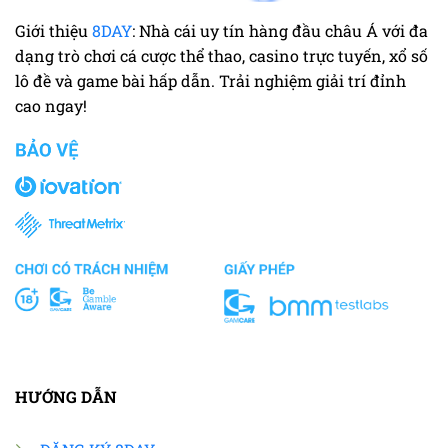
Giới thiệu
8DAY
: Nhà cái uy tín hàng đầu châu Á với đa
dạng trò chơi cá cược thể thao, casino trực tuyến, xổ số
lô đề và game bài hấp dẫn. Trải nghiệm giải trí đỉnh
cao ngay!
HƯỚNG DẪN