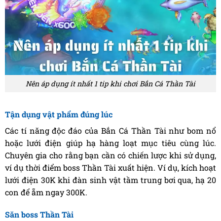
Nên áp dụng ít nhất 1 tip khi chơi Bắn Cá Thần Tài
Tận dụng vật phẩm đúng lúc
Các tí năng độc đáo của Bắn Cá Thần Tài như bom nổ
hoặc lưới điện giúp hạ hàng loạt mục tiêu cùng lúc.
Chuyên gia cho rằng bạn cần có chiến lược khi sử dụng,
ví dụ thời điểm boss Thần Tài xuất hiện. Ví dụ, kích hoạt
lưới điện 30K khi đàn sinh vật tầm trung bơi qua, hạ 20
con để ẵm ngay 300K.
Săn boss Thần Tài