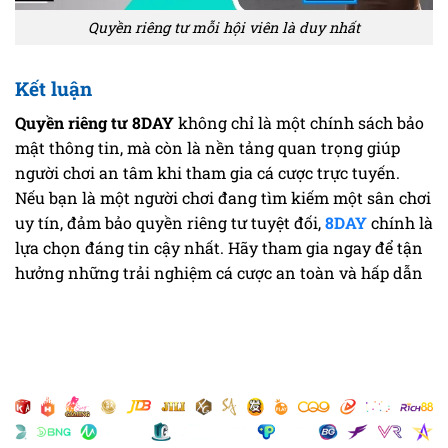
Quyền riêng tư mỗi hội viên là duy nhất
Kết luận
Quyền riêng tư 8DAY
không chỉ là một chính sách bảo
mật thông tin, mà còn là nền tảng quan trọng giúp
người chơi an tâm khi tham gia cá cược trực tuyến.
Nếu bạn là một người chơi đang tìm kiếm một sân chơi
uy tín, đảm bảo quyền riêng tư tuyệt đối,
8DAY
chính là
lựa chọn đáng tin cậy nhất. Hãy tham gia ngay để tận
hưởng những trải nghiệm cá cược an toàn và hấp dẫn