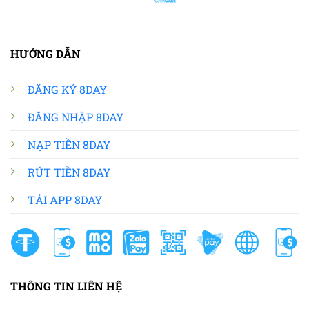
HƯỚNG DẪN
ĐĂNG KÝ 8DAY
ĐĂNG NHẬP 8DAY
NẠP TIỀN 8DAY
RÚT TIỀN 8DAY
TẢI APP 8DAY
THÔNG TIN LIÊN HỆ