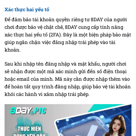
Xác thực hai yếu tố
Để đảm bảo tài khoản quyền riêng tư 8DAY của người
chơi được bảo vệ chặt chẽ, 8DAY cung cấp tính năng
xác thực hai yếu tố (2FA). Đây là một biện pháp bảo mật
giúp ngăn chặn việc đăng nhập trái phép vào tài
khoản.
Sau khi nhập tên đăng nhập và mật khẩu, người chơi
sẽ nhận được một mã xác minh gửi đến số điện thoại
hoặc email của mình. Mã này cần được nhập thêm vào
để hoàn tất quy trình đăng nhập, giúp bảo vệ tài khoản
khỏi các hành vi xâm nhập trái phép.