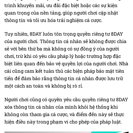
trình khuyến mãi, ưu đãi đặc biệt hoặc các sự kiện
quan trọng của nền tảng, giúp người chơi cập nhật
thông tin và tối ưu hóa trải nghiệm cá cược.
Tuy nhiên, 8DAY luôn tôn trọng quyền riêng tư 8DAY
của người chơi. Thông tin cá nhân sẽ không được chia
sẻ với bên thứ ba mà không có sự đồng ý của người
chơi, trừ khi có yêu cầu pháp lý hoặc trường hợp đặc
biệt liên quan đến bảo vệ quyền lợi của người chơi. Nhà
cái cũng cam kết tuân thủ các biện pháp bảo mật tiên
tiến để đảm bảo rằng thông tin cá nhân được lưu trữ
một cách an toàn và không bị rò rỉ.
Người chơi cũng có quyền yêu cầu quyền riêng tư 8DAY
xóa thông tin cá nhân của mình khỏi hệ thống khi
không còn tham gia cá cược, và điểm đến này sẽ thực
hiện điều này trong phạm vi cho phép của pháp luật.