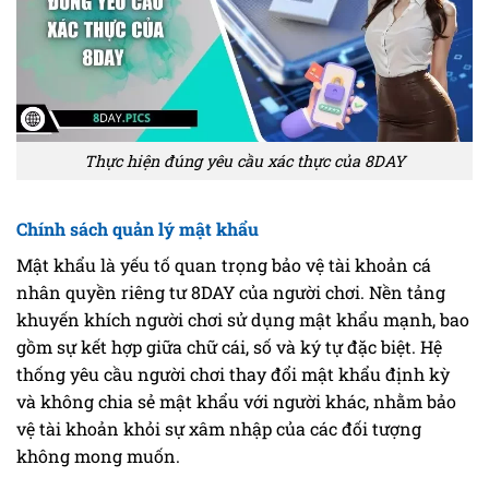
Thực hiện đúng yêu cầu xác thực của 8DAY
Chính sách quản lý mật khẩu
Mật khẩu là yếu tố quan trọng bảo vệ tài khoản cá
nhân quyền riêng tư 8DAY của người chơi. Nền tảng
khuyến khích người chơi sử dụng mật khẩu mạnh, bao
gồm sự kết hợp giữa chữ cái, số và ký tự đặc biệt. Hệ
thống yêu cầu người chơi thay đổi mật khẩu định kỳ
và không chia sẻ mật khẩu với người khác, nhằm bảo
vệ tài khoản khỏi sự xâm nhập của các đối tượng
không mong muốn.