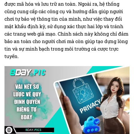
được mã hóa và lưu trữ an toàn. Ngoài ra, hệ thống
cũng cung cấp các công cụ và hướng dẫn giúp người
chơi tự bảo vệ thông tin của mình, như việc thay đổi
mật khẩu định kỳ, sử dụng xác thực hai lớp và tránh
các trang web giả mạo. Chính sách này không chỉ đảm
bảo an toàn cho người chơi mà còn giúp tạo dựng lòng
tin và sự minh bạch trong môi trường cá cược trực
tuyến.