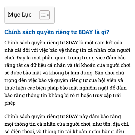
Mục Lục
Chính sách quyền riêng tư 8DAY là gì?
Chính sách quyền riêng tư 8DAY là một cam kết của
nhà cái đối với việc bảo vệ thông tin cá nhân của người
chơi. Đây là một phần quan trọng trong việc đảm bảo
rằng tất cả dữ liệu cá nhân và tài khoản của người chơi
sẽ được bảo mật và không bị lạm dụng. Sân chơi chú
trọng đến việc bảo vệ quyền riêng tư của hội viên và
thực hiện các biện pháp bảo mật nghiêm ngặt để đảm
bảo rằng thông tin không bị rò rỉ hoặc truy cập trái
phép.
Chính sách quyền riêng tư 8DAY này đảm bảo rằng
mọi thông tin cá nhân của người chơi, như tên, địa chỉ,
số điện thoại, và thông tin tài khoản ngân hàng, đều