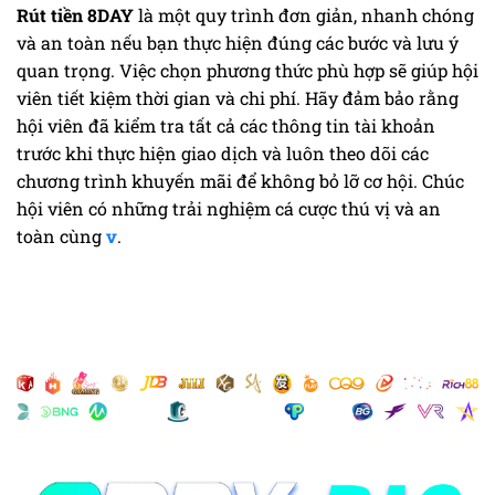
Rút tiền 8DAY
là một quy trình đơn giản, nhanh chóng
và an toàn nếu bạn thực hiện đúng các bước và lưu ý
quan trọng. Việc chọn phương thức phù hợp sẽ giúp hội
viên tiết kiệm thời gian và chi phí. Hãy đảm bảo rằng
hội viên đã kiểm tra tất cả các thông tin tài khoản
trước khi thực hiện giao dịch và luôn theo dõi các
chương trình khuyến mãi để không bỏ lỡ cơ hội. Chúc
hội viên có những trải nghiệm cá cược thú vị và an
toàn cùng
v
.