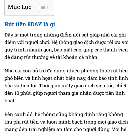
Mục Lục
Rút tiền 8DAY là gì
Đây là một trong những điểm nổi bật giúp nhà cái ghi
điểm với người chơi. Hệ thống giao dịch được tối ưu với
quy trình nhanh gọn, bảo mật cao, giúp các thành viên
dễ dàng rút thưởng về tài khoản cá nhân.
Nhà cái còn hỗ trợ đa dạng nhiều phương thức rút tiền
phổ biến và linh họat nhất hiện nay, đảm bảo tính linh
hỏa và tiện lợi. Thời gian xử lý giao dịch siêu tốc, chỉ 5
đến 10 phút, giúp người tham gia nhận được tiền linh
hoạt.
Bên cạnh đó, hệ thống cũng khẳng định rằng không
thu phí rút tiền và luôn minh bạch trong mọi giao dịch
mang đến trải nghiệm an tâm cho người dùng. Với hệ