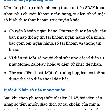
Nền tảng hỗ trợ nhiều phương thức rút tiền 8DAY khác
nhau như chuyển khoản ngân hàng, ví điện tử, và một
số hình thức thanh toán trực tuyến khác.
Chuyển khoản ngân hàng: Phương thức này yêu cầu
bạn nhập thông tin tài khoản ngân hàng của mình,
bao gồm tên ngân hàng, số tài khoản và thông tin
khác.
Ví điện tử: Một số người chơi sử dụng các ví điện tử
như Momo, ZaloPay, hoặc ví điện tử khác để nhận.
Thẻ cào điện thoại: Một số trường hợp, bạn có thể sử
dụng thẻ cào điện thoại để nhật.
Bước 4: Nhập số tiền mong muốn
Sau khi chọn phương thức rút tiền 8DAY, hội viên cần
nhập số tiền muốn giao dịch từ tài khoản của mình.