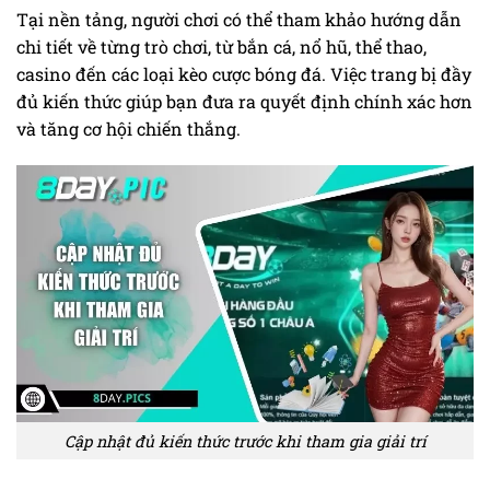
Tại nền tảng, người chơi có thể tham khảo hướng dẫn
chi tiết về từng trò chơi, từ bắn cá, nổ hũ, thể thao,
casino đến các loại kèo cược bóng đá. Việc trang bị đầy
đủ kiến thức giúp bạn đưa ra quyết định chính xác hơn
và tăng cơ hội chiến thắng.
Cập nhật đủ kiến thức trước khi tham gia giải trí