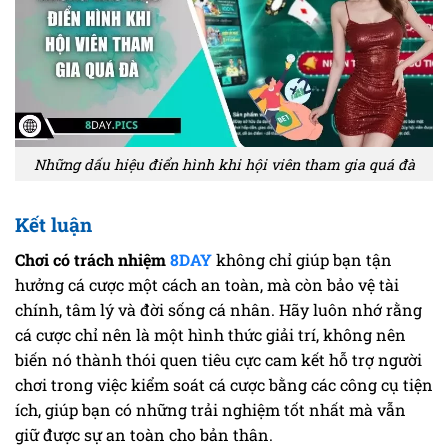
Những dấu hiệu điển hình khi hội viên tham gia quá đà
Kết luận
Chơi có trách nhiệm
8DAY
không chỉ giúp bạn tận
hưởng cá cược một cách an toàn, mà còn bảo vệ tài
chính, tâm lý và đời sống cá nhân. Hãy luôn nhớ rằng
cá cược chỉ nên là một hình thức giải trí, không nên
biến nó thành thói quen tiêu cực cam kết hỗ trợ người
chơi trong việc kiểm soát cá cược bằng các công cụ tiện
ích, giúp bạn có những trải nghiệm tốt nhất mà vẫn
giữ được sự an toàn cho bản thân.