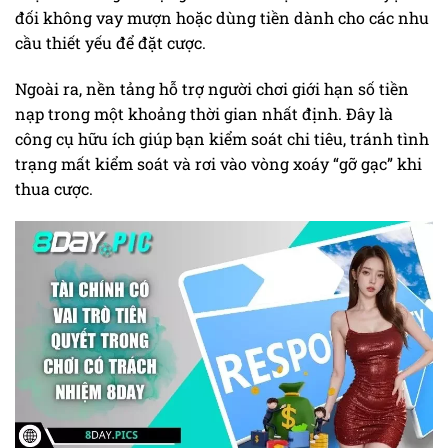
đối không vay mượn hoặc dùng tiền dành cho các nhu
cầu thiết yếu để đặt cược.
Ngoài ra, nền tảng hỗ trợ người chơi giới hạn số tiền
nạp trong một khoảng thời gian nhất định. Đây là
công cụ hữu ích giúp bạn kiểm soát chi tiêu, tránh tình
trạng mất kiểm soát và rơi vào vòng xoáy “gỡ gạc” khi
thua cược.