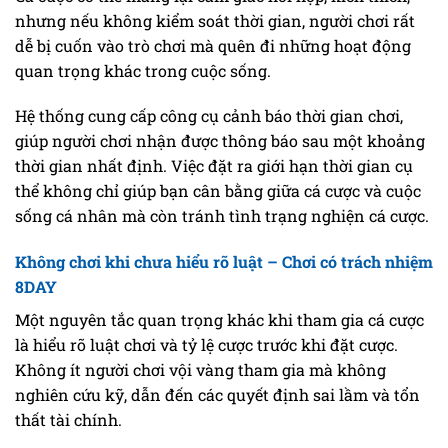
nhưng nếu không kiểm soát thời gian, người chơi rất
dễ bị cuốn vào trò chơi mà quên đi những hoạt động
quan trọng khác trong cuộc sống.
Hệ thống cung cấp công cụ cảnh báo thời gian chơi,
giúp người chơi nhận được thông báo sau một khoảng
thời gian nhất định. Việc đặt ra giới hạn thời gian cụ
thể không chỉ giúp bạn cân bằng giữa cá cược và cuộc
sống cá nhân mà còn tránh tình trạng nghiện cá cược.
Không chơi khi chưa hiểu rõ luật – Chơi có trách nhiệm
8DAY
Một nguyên tắc quan trọng khác khi tham gia cá cược
là hiểu rõ luật chơi và tỷ lệ cược trước khi đặt cược.
Không ít người chơi vội vàng tham gia mà không
nghiên cứu kỹ, dẫn đến các quyết định sai lầm và tổn
thất tài chính.