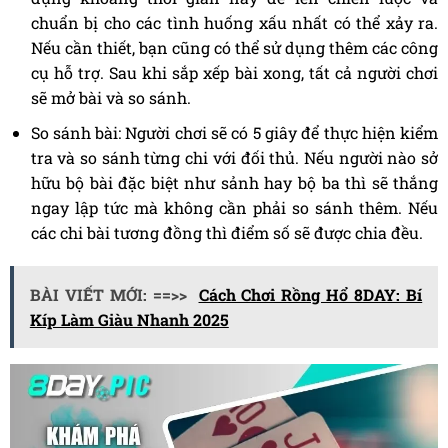
chuẩn bị cho các tình huống xấu nhất có thể xảy ra.
Nếu cần thiết, bạn cũng có thể sử dụng thêm các công
cụ hỗ trợ. Sau khi sắp xếp bài xong, tất cả người chơi
sẽ mở bài và so sánh.
So sánh bài: Người chơi sẽ có 5 giây để thực hiện kiểm
tra và so sánh từng chi với đối thủ. Nếu người nào sở
hữu bộ bài đặc biệt như sảnh hay bộ ba thì sẽ thắng
ngay lập tức mà không cần phải so sánh thêm. Nếu
các chi bài tương đồng thì điểm số sẽ được chia đều.
BÀI VIẾT MỚI: ==>>
Cách Chơi Rồng Hổ 8DAY: Bí
Kíp Làm Giàu Nhanh 2025