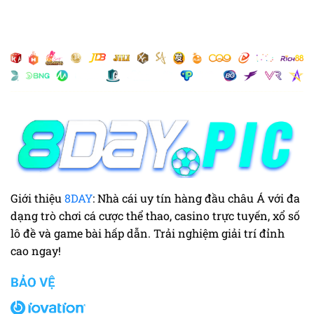
Giới thiệu
8DAY
: Nhà cái uy tín hàng đầu châu Á với đa
dạng trò chơi cá cược thể thao, casino trực tuyến, xổ số
lô đề và game bài hấp dẫn. Trải nghiệm giải trí đỉnh
cao ngay!