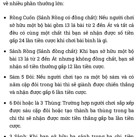
về nhiều phần thưởng lớn:
Rồng Cuốn (Sảnh Rồng có đồng chất): Nếu người chơi
sở hữu một bộ bài gồm 13 lá bài từ 2 đến Át và tất cả
đều có cùng một chất thì bạn sẽ nhận được số tiền
gấp 24 lần tiền cược khi chơi bài binh là gì.
Sảnh Rồng (Sảnh đồng chất): Khi bạn sở hữu một bộ
bài 13 lá từ 2 đến Át nhưng không đồng chất, bạn sẽ
nhận số tiền thưởng gấp 12 lần tiền cược.
Sám 5 Đôi: Nếu người chơi tạo ra một bộ sám và có
năm cặp đôi trong bài thì sẽ giành được chiến thắng
và nhận được gấp 6 lần tiền cược.
6 Đôi hoặc là 3 Thùng: Trường hợp người chơi sắp xếp
được sáu cặp đôi hoặc tạo thành ba thùng trong ba
chi thì sẽ nhận được mức tiền thắng gấp ba lần tiền
cược.
3 Sảnh: Khi bạn sở hữu ba sảnh trong ba chi, tiền