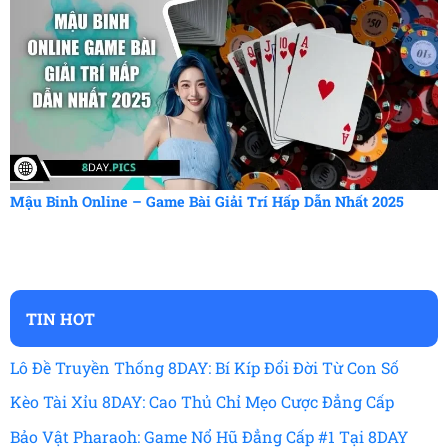
Mậu Binh Online – Game Bài Giải Trí Hấp Dẫn Nhất 2025
TIN HOT
Lô Đề Truyền Thống 8DAY: Bí Kíp Đổi Đời Từ Con Số
Kèo Tài Xỉu 8DAY: Cao Thủ Chỉ Mẹo Cược Đẳng Cấp
Bảo Vật Pharaoh: Game Nổ Hũ Đẳng Cấp #1 Tại 8DAY