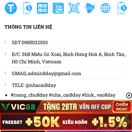
THÔNG TIN LIÊN HỆ
SDT:0985032530
Đ/C: 36B Miếu Gò Xoài, Bình Hưng Hoà A, Bình Tân,
Hồ Chí Minh, Vietnam
GMAIL:
admin8day@gmail.com
TELE: @nhacai8day
#trang_chu8day #nha_cai8day #link_vao8day
#8day #8daycasino