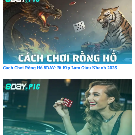
Cách Chơi Rồng Hổ 8DAY: Bí Kíp Làm Giàu Nhanh 2025