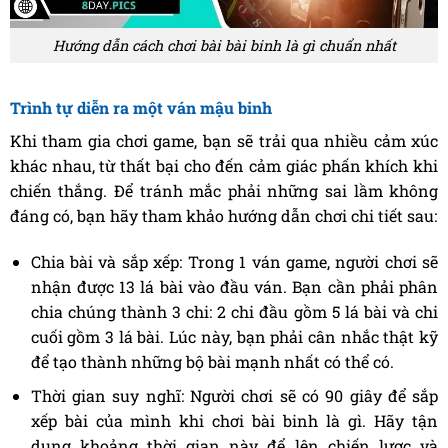
Hướng dẫn cách chơi bài bài binh là gì chuẩn nhất
Trình tự diễn ra một ván mậu binh
Khi tham gia chơi game, bạn sẽ trải qua nhiều cảm xúc
khác nhau, từ thất bại cho đến cảm giác phấn khích khi
chiến thắng. Để tránh mắc phải những sai lầm không
đáng có, bạn hãy tham khảo hướng dẫn chơi chi tiết sau:
Chia bài và sắp xếp: Trong 1 ván game, người chơi sẽ
nhận được 13 lá bài vào đầu ván. Bạn cần phải phân
chia chúng thành 3 chi: 2 chi đầu gồm 5 lá bài và chi
cuối gồm 3 lá bài. Lúc này, bạn phải cân nhắc thật kỹ
để tạo thành những bộ bài mạnh nhất có thể có.
Thời gian suy nghĩ: Người chơi sẽ có 90 giây để sắp
xếp bài của mình khi chơi bài binh là gì. Hãy tận
dụng khoảng thời gian này để lên chiến lược và