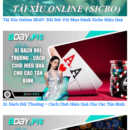
Tài Xỉu Online 8DAY: Đổi Đời Với Mẹo Đánh Sicbo Hiệu Quả
Xì Dách Đổi Thưởng – Cách Chơi Hiệu Quả Cho Các Tân Binh