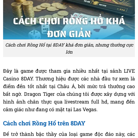
Cách chơi Rồng Hổ tại 8DAY khá đơn giản, nhưng thưởng cực
lớn
Đây là game được tham gia nhiều nhất tại sảnh LIVE
Casino 8DAY. Thương hiệu được các nhà đầu tư xem là
điểm đến tốt nhất tại Châu Á, bởi mức trả thưởng cao
bất ngờ. Dragon Tiger của chúng tôi được xây dựng với
hình ảnh chân thực qua livestream full hd, mang đến
cảm giác như đang có mặt tại Las Vegas.
Cách chơi Rồng Hổ trên 8DAY
Để trở thành bậc thầy của loại game độc đáo này, các