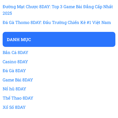
Đường Mạt Chược 8DAY: Top 3 Game Bài Đẳng Cấp Nhất
2025
Đá Gà Thomo 8DAY: Đấu Trường Chiến Kê #1 Việt Nam
DANH MỤC
Bắn Cá 8DAY
Casino 8DAY
Đá Gà 8DAY
Game Bài 8DAY
Nổ hũ 8DAY
Thể Thao 8DAY
Xổ Số 8DAY