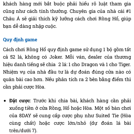
khách hàng mới bắt buộc phải hiểu rõ luật tham gia
cũng như cách tính thưởng. Chuyên gia của nhà cái #1
Châu Á sẽ giải thích kỹ lưỡng cách chơi Rồng Hổ, giúp
bạn dễ dàng nhập cuộc.
Quy định game
Cách chơi Rồng Hổ quy định game sử dụng 1 bộ gồm tất
cả 52 lá, không có Joker. Mỗi ván, dealer của thương
hiệu danh tiếng sẽ chia 2 lá: 1 cho Dragon và 1 cho Tiger.
Nhiệm vụ của nhà đầu tư là dự đoán đúng cửa nào có
quân bài cao hơn. Nếu phân tích ra 2 bên bằng điểm thì
cần phải cược Hòa.
Đặt cược
: Trước khi chia bài, khách hàng cần phải
xuống tiền ở cửa Rồng, Hổ hoặc Hòa. Một số bàn chơi
của 8DAY sẽ cung cấp cược phụ như Suited Tie (Hòa
cùng chất) hoặc cược lớn/nhỏ (dự đoán lá bài
trên/dưới 7).