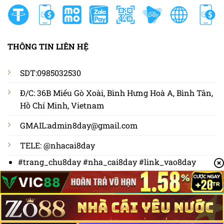
THÔNG TIN LIÊN HỆ
SDT:0985032530
Đ/C: 36B Miếu Gò Xoài, Bình Hưng Hoà A, Bình Tân,
Hồ Chí Minh, Vietnam
GMAIL:
admin8day@gmail.com
TELE: @nhacai8day
#trang_chu8day #nha_cai8day #link_vao8day
#8day #8daycasino