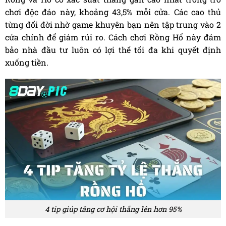
chơi độc đáo này, khoảng 43,5% mỗi cửa. Các cao thủ
từng đổi đời nhờ game khuyên bạn nên tập trung vào 2
cửa chính để giảm rủi ro. Cách chơi Rồng Hổ này đảm
bảo nhà đầu tư luôn có lợi thế tối đa khi quyết định
xuống tiền.
4 tip giúp tăng cơ hội thắng lên hơn 95%