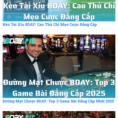
Kèo Tài Xỉu 8DAY: Cao Thủ Chỉ Mẹo Cược Đẳng Cấp
Đường Mạt Chược 8DAY: Top 3 Game Bài Đẳng Cấp Nhất 2025