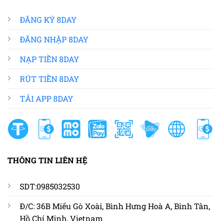
ĐĂNG KÝ 8DAY
ĐĂNG NHẬP 8DAY
NẠP TIỀN 8DAY
RÚT TIỀN 8DAY
TẢI APP 8DAY
THÔNG TIN LIÊN HỆ
SDT:0985032530
Đ/C: 36B Miếu Gò Xoài, Bình Hưng Hoà A, Bình Tân,
Hồ Chí Minh, Vietnam