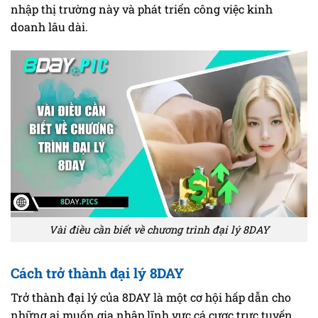
nhập thị trường này và phát triển công việc kinh
doanh lâu dài.
Vài điều cần biết về chương trình đại lý 8DAY
Cách trở thành đại lý 8DAY
Trở thành đại lý của 8DAY là một cơ hội hấp dẫn cho
những ai muốn gia nhập lĩnh vực cá cược trực tuyến