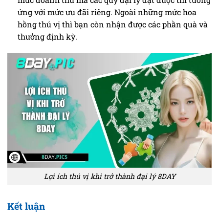
ứng với mức ưu đãi riêng. Ngoài những mức hoa
hồng thú vị thì bạn còn nhận được các phần quà và
thưởng định kỳ.
Lợi ích thú vị khi trở thành đại lý 8DAY
Kết luận