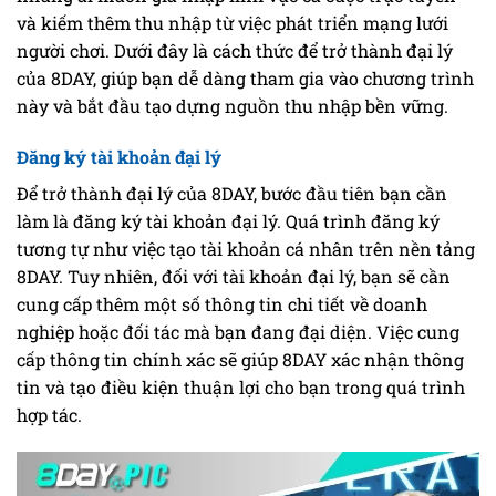
và kiếm thêm thu nhập từ việc phát triển mạng lưới
người chơi. Dưới đây là cách thức để trở thành đại lý
của 8DAY, giúp bạn dễ dàng tham gia vào chương trình
này và bắt đầu tạo dựng nguồn thu nhập bền vững.
Đăng ký tài khoản đại lý
Để trở thành đại lý của 8DAY, bước đầu tiên bạn cần
làm là đăng ký tài khoản đại lý. Quá trình đăng ký
tương tự như việc tạo tài khoản cá nhân trên nền tảng
8DAY. Tuy nhiên, đối với tài khoản đại lý, bạn sẽ cần
cung cấp thêm một số thông tin chi tiết về doanh
nghiệp hoặc đối tác mà bạn đang đại diện. Việc cung
cấp thông tin chính xác sẽ giúp 8DAY xác nhận thông
tin và tạo điều kiện thuận lợi cho bạn trong quá trình
hợp tác.