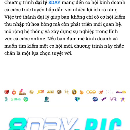
Chương trình
đại lý
8DAY
mang đến cơ hội kinh doanh
cá cược trực tuyến hấp dẫn với nhiều lợi ích rõ ràng.
Việc trở thành đại lý giúp bạn không chỉ có cơ hội kiếm
thu nhập từ hoa hồng mà còn phát triển mối quan hệ,
mở rộng hệ thống và xây dựng sự nghiệp trong lĩnh
vực cá cược online. Nếu bạn đam mê kinh doanh và
muốn tìm kiếm một cơ hội mới, chương trình này chắc
chắn là một lựa chọn tuyệt vời.