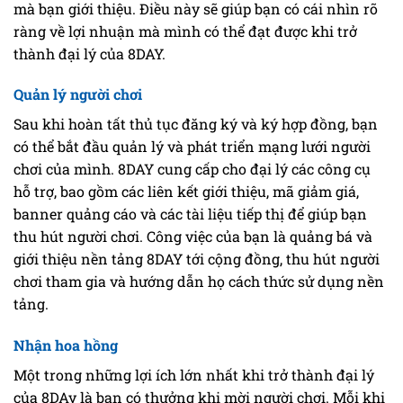
mà bạn giới thiệu. Điều này sẽ giúp bạn có cái nhìn rõ
ràng về lợi nhuận mà mình có thể đạt được khi trở
thành đại lý của 8DAY.
Quản lý người chơi
Sau khi hoàn tất thủ tục đăng ký và ký hợp đồng, bạn
có thể bắt đầu quản lý và phát triển mạng lưới người
chơi của mình. 8DAY cung cấp cho đại lý các công cụ
hỗ trợ, bao gồm các liên kết giới thiệu, mã giảm giá,
banner quảng cáo và các tài liệu tiếp thị để giúp bạn
thu hút người chơi. Công việc của bạn là quảng bá và
giới thiệu nền tảng 8DAY tới cộng đồng, thu hút người
chơi tham gia và hướng dẫn họ cách thức sử dụng nền
tảng.
Nhận hoa hồng
Một trong những lợi ích lớn nhất khi trở thành đại lý
của 8DAy là bạn có thưởng khi mời người chơi. Mỗi khi