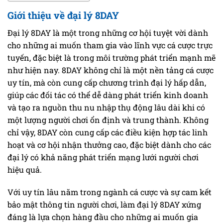
Giới thiệu về đại lý 8DAY
Đại lý 8DAY là một trong những cơ hội tuyệt vời dành
cho những ai muốn tham gia vào lĩnh vực cá cược trực
tuyến, đặc biệt là trong môi trường phát triển mạnh mẽ
như hiện nay. 8DAY không chỉ là một nền tảng cá cược
uy tín, mà còn cung cấp chương trình đại lý hấp dẫn,
giúp các đối tác có thể dễ dàng phát triển kinh doanh
và tạo ra nguồn thu nu nhập thụ động lâu dài khi có
một lượng người chơi ổn định và trung thành. Không
chỉ vậy, 8DAY còn cung cấp các điều kiện hợp tác linh
hoạt và cơ hội nhận thưởng cao, đặc biệt dành cho các
đại lý có khả năng phát triển mạng lưới người chơi
hiệu quả.
Với uy tín lâu năm trong ngành cá cược và sự cam kết
bảo mật thông tin người chơi, làm đại lý 8DAY xứng
đáng là lựa chọn hàng đầu cho những ai muốn gia