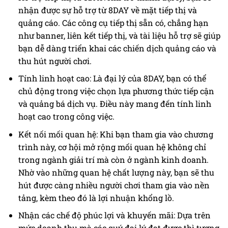
nhận được sự hỗ trợ từ 8DAY về mặt tiếp thị và
quảng cáo. Các công cụ tiếp thị sẵn có, chẳng hạn
như banner, liên kết tiếp thị, và tài liệu hỗ trợ sẽ giúp
bạn dễ dàng triển khai các chiến dịch quảng cáo và
thu hút người chơi.
Tính linh hoạt cao: Là đại lý của 8DAY, bạn có thể
chủ động trong việc chọn lựa phương thức tiếp cận
và quảng bá dịch vụ. Điều này mang đến tính linh
hoạt cao trong công việc.
Kết nối mối quan hệ: Khi bạn tham gia vào chương
trình này, cơ hội mở rộng mối quan hệ không chỉ
trong ngành giải trí mà còn ở ngành kinh doanh.
Nhờ vào những quan hệ chất lượng này, bạn sẽ thu
hút được càng nhiều người chơi tham gia vào nền
tảng, kèm theo đó là lợi nhuận khổng lồ.
Nhận các chế độ phúc lợi và khuyến mãi: Dựa trên
mức doanh thu mà các quý đại lý đạt được thì tương